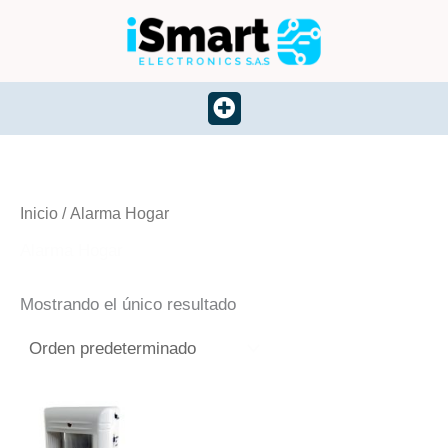
Ir
al
contenido
Menu
Inicio
/ Alarma Hogar
Alarma Hogar
Mostrando el único resultado